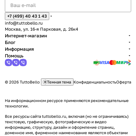
Ip
c
a
ot
st
+7 (499) 40 43 1 43
is
a
info@tuttobello.ru
p
1
Москва, ул. 16-я Парковая, д. 26к4
ai
0
Интернет-магазин
0
Блог
Информация
Помощь
© 2026 TuttoBello
Темная тема
Конфиденциальность
Оферта
На информационном ресурсе применяются
рекомендательные
технологии
.
Все ресурсы сайта tuttobello.ru, включая (но не ограничиваясь)
текстовую, графическую, фотографическую и видео
информацию, структуру, дизайн и оформление страниц,
доменное имя, фирменное наименование являются объектами