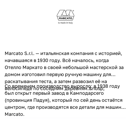
Marcato S.r.l. — итальянская компания с историей,
начавшаяся в 1930 году. Всё началось, когда
Отелло Маркато в своей небольшой мастерской за
домом изготовил первую ручную машину для
раскатывания теста, а затем развозил её на
Со временем производство выросло: в 1938 году
велосипеде по соседним деревням.&nbsp;
был открыт первый завод в Камподарсего
(провинция Падуя), который по сей день остаётся
центром, где производятся все детали для машин
Marcato.