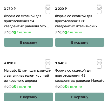
3 780 ₽
3 220 ₽
Форма со скалкой для
Форма со скалкой для
приготовления 24
приготовления 36
квадрантых равиоли 5x5
квадрантых итальянских
Marcato
равиоли 35x35
0
0
В наличии
0
0
В наличии
В корзину
В корзину
4 830 ₽
3 640 ₽
Marcato Штамп для равиоли
Форма со скалкой для
с выталкивателем круглый
приготовления 48
из красного дерева
квадрантых равиоли Marcato
0
0
В наличии
0
0
В наличии
В корзину
В корзину