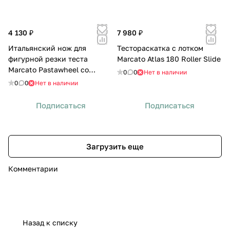
4 130 ₽
7 980 ₽
Итальянский нож для
Тестораскатка с лотком
фигурной резки теста
Marcato Atlas 180 Roller Slide
Marcato Pastawheel со
0
0
Нет в наличии
сменными режущими
0
0
Нет в наличии
принадлежностями
Подписаться
Подписаться
Загрузить еще
Комментарии
Назад к списку