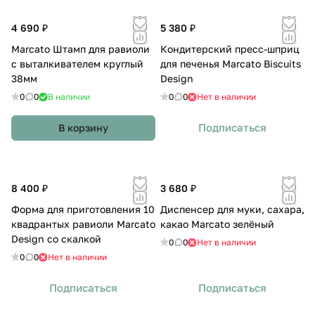
4 690 ₽
5 380 ₽
Marcato Штамп для равиоли
Кондитерский пресс-шприц
с выталкивателем круглый
для печенья Marcato Biscuits
38мм
Design
0
0
В наличии
0
0
Нет в наличии
Подписаться
В корзину
8 400 ₽
3 680 ₽
Форма для приготовления 10
Диспенсер для муки, сахара,
квадрантых равиоли Marcato
какао Marcato зелёный
Design со скалкой
0
0
Нет в наличии
0
0
Нет в наличии
Подписаться
Подписаться