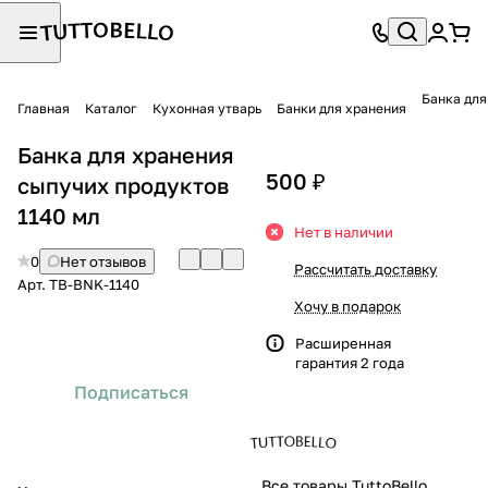
Банка для
Главная
Каталог
Кухонная утварь
Банки для хранения
Банка для хранения
500 ₽
сыпучих продуктов
1140 мл
Нет в наличии
0
Нет отзывов
Рассчитать доставку
Арт.
TB-BNK-1140
Хочу в подарок
Расширенная
гарантия 2 года
Подписаться
Все товары TuttoBello