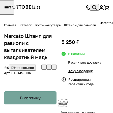
Marcato 
Главная
Каталог
Кухонная утварь
Штампы для равиоли
Marcato Штамп для
5 250 ₽
равиоли с
выталкивателем
В наличии
квадратный медь
Рассчитать доставку
0
Нет отзывов
Хочу в подарок
Арт.
ST-Q45-СBR
Расширенная
гарантия 2 года
В корзину
Все товары Marcato