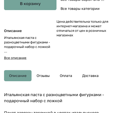
В корзину
Все товары категории
Цена действительна только для
интернет-магазина и может
Описание
отличаться от цен в розничных
магазинах
Итальянская паста с
разноцветными фигурками -
подарочный набор с ложкой
Пакет завязан тесемкой в
Все описание
цветах итальянского флага.
Милый, приятный подарок
напрямую из Италии!
Описание
Отзывы
Оплата
Доставка
- Яркая форма бабочек —
оригинальный дизайн
превращает обычные макароны
Итальянская паста с разноцветными фигурками -
в украшение стола, идеально
подарочный набор с ложкой
подходящий для праздников и
повседневных блюд.
Пакет завязан тесемкой в цветах итальянского