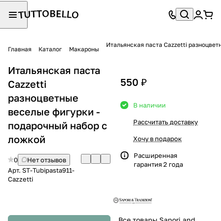
Итальянская паста Cazzetti разноцвет
Главная
Каталог
Макароны
Итальянская паста
550 ₽
Cazzetti
разноцветные
В наличии
веселые фигурки -
Рассчитать доставку
подарочный набор с
ложкой
Хочу в подарок
Расширенная
0
Нет отзывов
гарантия 2 года
Арт.
ST-Tubipasta911-
Cazzetti
Все товары Sapori and Tradizioni