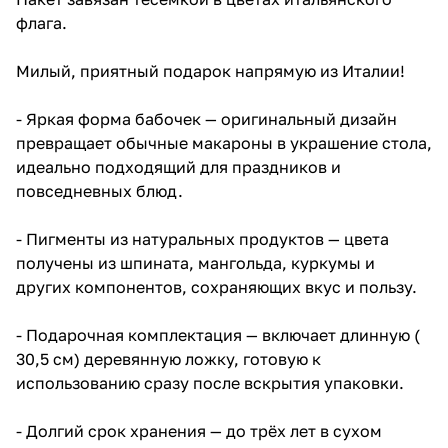
- Пигменты из натуральных
флага.
продуктов — цвета получены из
шпината, мангольда, куркумы и
других...
Милый, приятный подарок напрямую из Италии!
- Яркая форма бабочек — оригинальный дизайн
превращает обычные макароны в украшение стола,
идеально подходящий для праздников и
повседневных блюд.
- Пигменты из натуральных продуктов — цвета
получены из шпината, мангольда, куркумы и
других компонентов, сохраняющих вкус и пользу.
- Подарочная комплектация — включает длинную (
30,5 см) деревянную ложку, готовую к
использованию сразу после вскрытия упаковки.
- Долгий срок хранения — до трёх лет в сухом