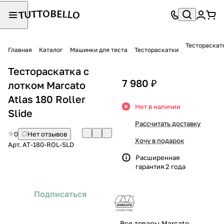
Тестораскатк
Главная
Каталог
Машинки для теста
Тестораскатки
Тестораскатка с
7 980 ₽
лотком Marcato
Atlas 180 Roller
Нет в наличии
Slide
Рассчитать доставку
0
Нет отзывов
Хочу в подарок
Арт.
AT-180-ROL-SLD
Расширенная
гарантия 2 года
Подписаться
Все товары Marcato