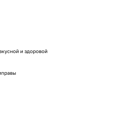
вкусной и здоровой
риправы