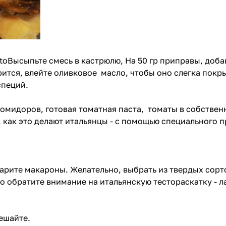
rtoВысыпьте смесь в кастрюлю, На 50 гр приправы, доба
рится, влейте оливковое масло, чтобы оно слегка покры
специй.
омидоров, готовая томатная паста, томаты в собствен
 как это делают итальянцы -
с помощью специального пр
варите макароны. Желательно, выбрать из твердых сор
то обратите внимание на
итальянскую тестораскатку - 
ешайте.