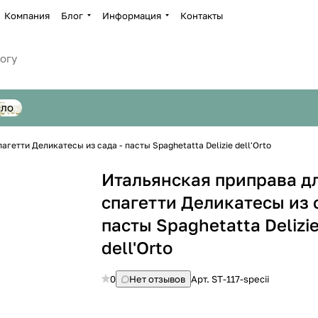
Компания
Блог
Информация
Контакты
сло
гетти Деликатесы из сада - пасты Spaghetatta Delizie dell'Orto
Итальянская приправа д
спагетти Деликатесы из 
пасты Spaghetatta Delizi
dell'Orto
0
Нет отзывов
Арт.
ST-117-specii