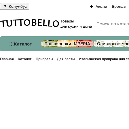
Колумбус
Акции
Бренды
Товары
для кухни и дома
Лапшерезки IMPERIA
Оливковое ма
Каталог
Главная
Каталог
Приправы
Для пасты
Итальянская приправа для спа