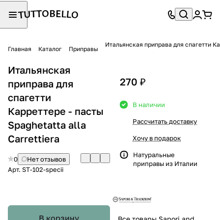
Итальянская приправа для спагетти Кар
Главная
Каталог
Приправы
Итальянская
270 ₽
приправа для
спагетти
В наличии
Карреттере - пасты
Рассчитать доставку
Spaghetatta alla
Carrettiera
Хочу в подарок
Натуральные
0
Нет отзывов
приправы из Италии
Арт.
ST-102-specii
В корзину
Все товары Sapori and Tradizioni