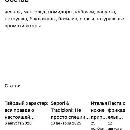
чеснок, мангольд, помидоры, кабачки, капуста,
петрушка, баклажаны, базилик, соль и натуральные
ароматизаторы
Статьи
Твёрдый характер:
Sapori &
Италья
Паста с
Кухня
Кухня
Кухня
Кухня
вся правда о
Tradizioni: Не
нские
фрикад
настоящей
просто специи, а
припр
елькам
6 августа 2026
10 декабря 2025
25
12
итальянской пасте
билет в Италию
авы
и
ноября
августа