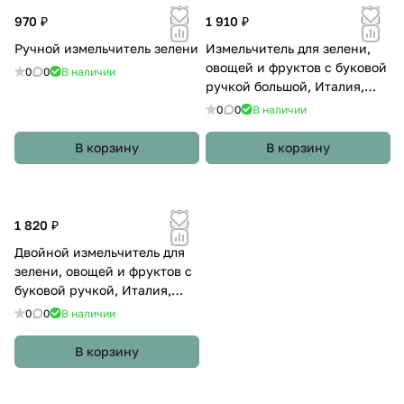
970 ₽
1 910 ₽
Ручной измельчитель зелени
Измельчитель для зелени,
овощей и фруктов с буковой
0
0
В наличии
ручкой большой, Италия,
Eppicotispai
0
0
В наличии
В корзину
В корзину
1 820 ₽
Двойной измельчитель для
зелени, овощей и фруктов с
буковой ручкой, Италия,
Eppicotispai
0
0
В наличии
В корзину