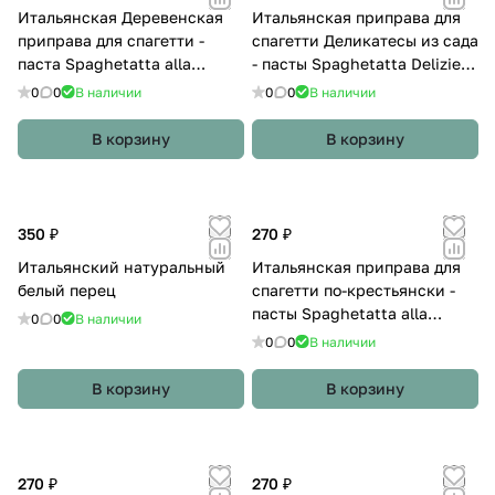
Итальянская Деревенская
Итальянская приправа для
приправа для спагетти -
спагетти Деликатесы из сада
паста Spaghetatta alla
- пасты Spaghetatta Delizie
Campagnola
dell'Orto
0
0
В наличии
0
0
В наличии
В корзину
В корзину
350 ₽
270 ₽
Итальянский натуральный
Итальянская приправа для
белый перец
спагетти по-крестьянски -
пасты Spaghetatta alla
0
0
В наличии
Contadina
0
0
В наличии
В корзину
В корзину
270 ₽
270 ₽