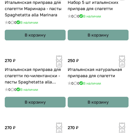
Итальянская приправа для
Набор 5 шт итальянских
спагетти Маринара - пасты
приправ для спагетти
Spaghetatta alla Marinara
0
0
В наличии
0
0
В наличии
В корзину
В корзину
270 ₽
250 ₽
Итальянская приправа для
Итальянская натуральная
спагетти по-чилентански -
приправа для спагетти
пасты Spaghetatta alla
0
0
В наличии
Cilentana
0
0
В наличии
В корзину
В корзину
270 ₽
270 ₽