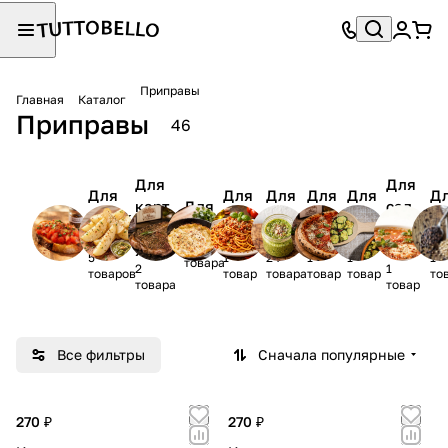
Приправы
Главная
Каталог
Приправы
46
Для
Для
Для
Для
Для
Для
Для
Д
карт
Для
сал
бруск
омл
паст
пест
пиц
су
офел
мяса
ато
етт
ета
ы
о
ц
а
4
я
в
5
1
24
1
1
1
товара
2
1
товаров
товар
товара
товар
товар
то
товара
товар
Все фильтры
Сначала популярные
270 ₽
270 ₽