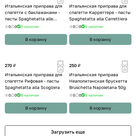
Итальянская приправа для
Итальянская приправа для
спагетти с баклажанами -
спагетти Карреттере - пасты
пасты Spaghetatta alle
Spaghetatta alla Carrettiera
Melanzane
0
0
В наличии
0
0
В наличии
В корзину
В корзину
270 ₽
250 ₽
Итальянская приправа для
Итальянская приправа
спагетти Рифовая - пасты
Неаполитанская брускетта
Spaghetatta alla Scogliera
Bruschetta Napoletana 50g
0
0
В наличии
0
0
В наличии
В корзину
В корзину
Загрузить еще