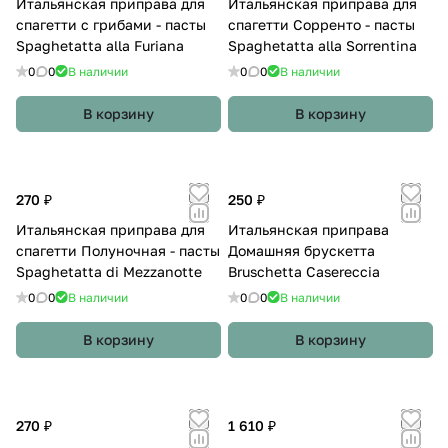
Итальянская приправа для
Итальянская приправа для
спагетти с грибами - пасты
спагетти Сорренто - пасты
Spaghetatta alla Furiana
Spaghetatta alla Sorrentina
0
0
В наличии
0
0
В наличии
В корзину
В корзину
270 ₽
250 ₽
Итальянская приправа для
Итальянская приправа
спагетти Полуночная - пасты
Домашняя брускетта
Spaghetatta di Mezzanotte
Bruschetta Casereccia
0
0
В наличии
0
0
В наличии
В корзину
В корзину
270 ₽
1 610 ₽