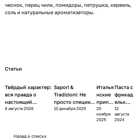
чеснок, перец чили, помидоры, петрушка, кервель,
соль и натуральные ароматизаторы.
Статьи
Твёрдый характер:
Sapori &
Италья
Паста с
Кухня
Кухня
Кухня
Кухня
вся правда о
Tradizioni: Не
нские
фрикад
настоящей
просто специи, а
припр
елькам
6 августа 2026
10 декабря 2025
25
12
итальянской пасте
билет в Италию
авы
и
ноября
августа
2025
2024
Назад к списку