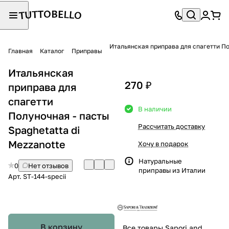
Итальянская приправа для спагетти По
Главная
Каталог
Приправы
Итальянская
270 ₽
приправа для
спагетти
В наличии
Полуночная - пасты
Рассчитать доставку
Spaghetatta di
Mezzanotte
Хочу в подарок
Натуральные
0
Нет отзывов
приправы из Италии
Арт.
ST-144-specii
В корзину
Все товары Sapori and Tradizioni