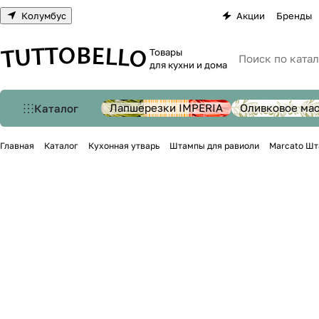
Колумбус
Акции
Бренды
Товары
для кухни и дома
Лапшерезки IMPERIA
Оливковое ма
Каталог
Главная
Каталог
Кухонная утварь
Штампы для равиоли
Marcato Шт