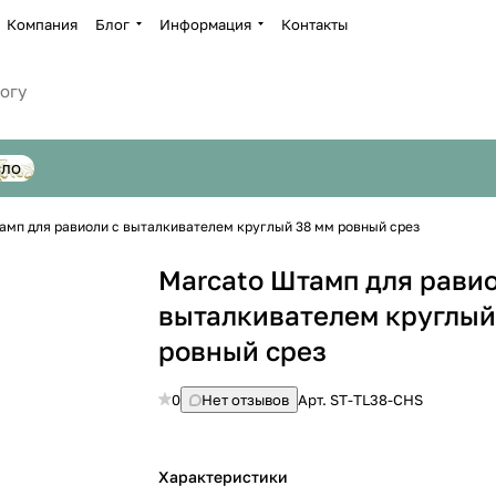
Компания
Блог
Информация
Контакты
сло
амп для равиоли с выталкивателем круглый 38 мм ровный срез
Marcato Штамп для равио
выталкивателем круглый
ровный срез
0
Нет отзывов
Арт.
ST-TL38-СHS
Характеристики