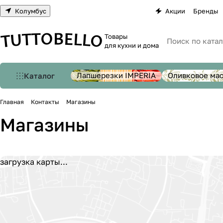
Колумбус
Акции
Бренды
Товары
для кухни и дома
Лапшерезки IMPERIA
Оливковое ма
Каталог
Главная
Контакты
Магазины
Магазины
загрузка карты...