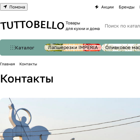
Помона
Акции
Бренды
Товары
для кухни и дома
Лапшерезки IMPERIA
Оливковое ма
Каталог
Главная
Контакты
Контакты