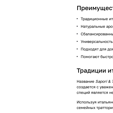
Преимуществ
Традиционные ит
Натуральные аро
Сбалансированны
Универсальность
Подходят для до
Помогают быстро
Традиции и
Название
Sapori & T
создается с уваже
специй является н
Используя итальянс
семейных траттори