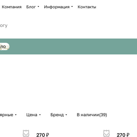
Компания
Блог
Информация
Контакты
сло
Для мяса
Для ом
Для салатов
Для су
4 товара
1 товар
1 товар
1 товар
лярные
Цена
Бренд
В наличии
(
39
)
270 ₽
270 ₽