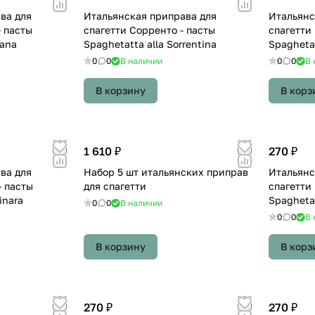
ва для
Итальянская приправа для
Итальянс
- пасты
спагетти Сорренто - пасты
спагетти
iana
Spaghetatta alla Sorrentina
Spagheta
0
0
В наличии
0
0
В 
В корзину
В корз
1 610 ₽
270 ₽
ва для
Набор 5 шт итальянских приправ
Итальянс
- пасты
для спагетти
спагетти
inara
Spaghetat
0
0
В наличии
0
0
В 
В корзину
В корз
270 ₽
270 ₽