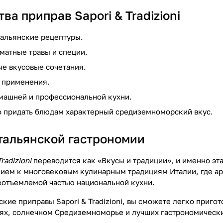
а приправ Sapori & Tradizioni
альянские рецептуры.
матные травы и специи.
е вкусовые сочетания.
 применения.
машней и профессиональной кухни.
 придать блюдам характерный средиземноморский вкус.
тальянской гастрономии
radizioni
переводится как «Вкусы и традиции», и именно эт
нием к многовековым кулинарным традициям Италии, где аро
еотъемлемой частью национальной кухни.
кие приправы Sapori & Tradizioni, вы сможете легко приго
ях, солнечном Средиземноморье и лучших гастрономически