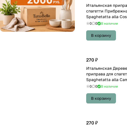
Итальянская припра
спагетти Прибрежна
Spaghetatta alla Cos
0
0
В наличии
В корзину
270 ₽
Итальянская Дерев
приправа для спагет
Spaghetatta alla Ca
0
0
В наличии
В корзину
270 ₽