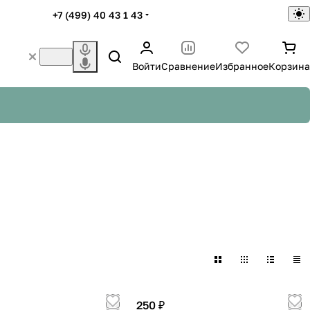
+7 (499) 40 43 1 43
Войти
Сравнение
Избранное
Корзина
лета
Для пасты
па
Перцы
24 товара
6 товаров
250 ₽