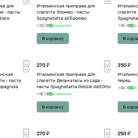
ва для
Итальянская приправа для
Итальянс
я - пасты
спагетти Эпомео - пасты
спагетти
tiera
Spaghetatta all'Epomeo
Spaghetat
0
0
В наличии
0
0
В 
В корзину
В корз
270 ₽
350 ₽
енская
Итальянская приправа для
Итальянс
ти - паста
спагетти Деликатесы из сада -
перец
mpagnola
пасты Spaghetatta Delizie dell'Orto
0
0
В 
0
0
В наличии
В корзину
В корз
270 ₽
250 ₽