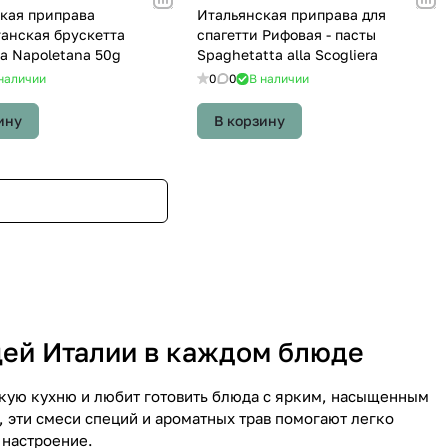
кая приправа
Итальянская приправа для
анская брускетта
спагетти Рифовая - пасты
ta Napoletana 50g
Spaghetatta alla Scogliera
наличии
0
0
В наличии
ину
В корзину
ящей Италии в каждом блюде
скую кухню и любит готовить блюда с ярким, насыщенным
эти смеси специй и ароматных трав помогают легко
 настроение.