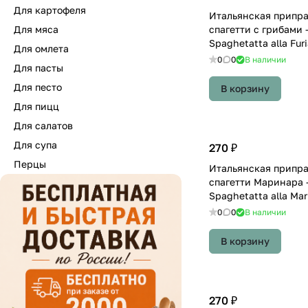
Для картофеля
Итальянская припра
Для мяса
спагетти с грибами 
Spaghetatta alla Fur
Для омлета
0
0
В наличии
Для пасты
Для песто
В корзину
Для пицц
Для салатов
Для супа
270 ₽
Перцы
Итальянская припра
спагетти Маринара 
Spaghetatta alla Mar
0
0
В наличии
В корзину
270 ₽