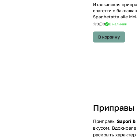
Итальянская припра
спагетти с баклажан
Spaghetatta alle Me
0
0
В наличии
В корзину
Приправы S
Приправы
Sapori & 
вкусом. Вдохновле
раскрыть характер