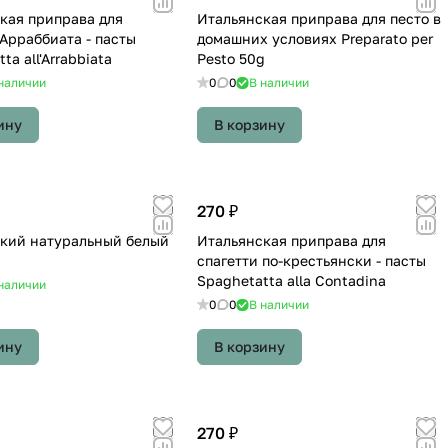
кая приправа для
Итальянская приправа для песто в
 Арраббиата - пасты
домашних условиях Preparato per
ta all'Arrabbiata
Pesto 50g
наличии
0
0
В наличии
ину
В корзину
270 ₽
кий натуральный белый
Итальянская приправа для
спагетти по-крестьянски - пасты
Spaghetatta alla Contadina
наличии
0
0
В наличии
ину
В корзину
270 ₽