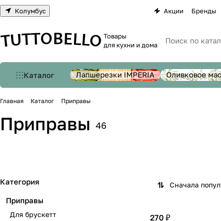
Колумбус
Акции
Бренды
Товары
для кухни и дома
Лапшерезки IMPERIA
Оливковое ма
Каталог
Главная
Каталог
Приправы
Приправы
46
Для брускетт
Для картофеля
Для песто
Для пицц
5 товаров
2 товара
1 товар
1 товар
Категория
Сначала попу
Приправы
Для брускетт
270 ₽