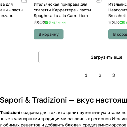
ва для
Итальянская приправа для
Итальянс
ами - пасты
спагетти Карреттере - пасты
Неаполит
lanzane
Spaghetatta alla Carrettiera
Bruschet
0
0
В наличии
0
0
В 
В корзину
В корз
Загрузить еще
1
2
3
apori & Tradizioni — вкус насто
Tradizioni
созданы для тех, кто ценит аутентичную итальян
нные кулинарными традициями различных регионов Италии, 
 любимых рецептов и добавить блюдам средиземноморское