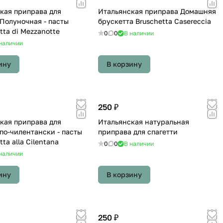
кая приправа для
Итальянская приправа Домашняя
 Полуночная - пасты
брускетта Bruschetta Casereccia
tta di Mezzanotte
0
0
В наличии
наличии
ину
В корзину
250 ₽
кая приправа для
Итальянская натуральная
 по-чилентански - пасты
приправа для спагетти
ta alla Cilentana
0
0
В наличии
наличии
ину
В корзину
250 ₽