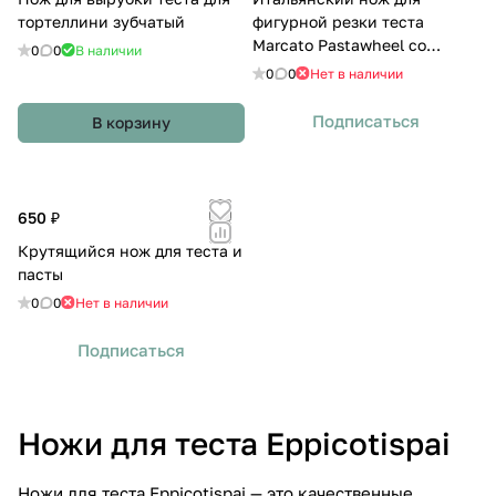
тортеллини зубчатый
фигурной резки теста
Marcato Pastawheel со
0
0
В наличии
сменными режущими
0
0
Нет в наличии
принадлежностями
Подписаться
В корзину
650 ₽
Крутящийся нож для теста и
пасты
0
0
Нет в наличии
Подписаться
Ножи для теста Eppicotispai
Ножи для теста Eppicotispai — это качественные