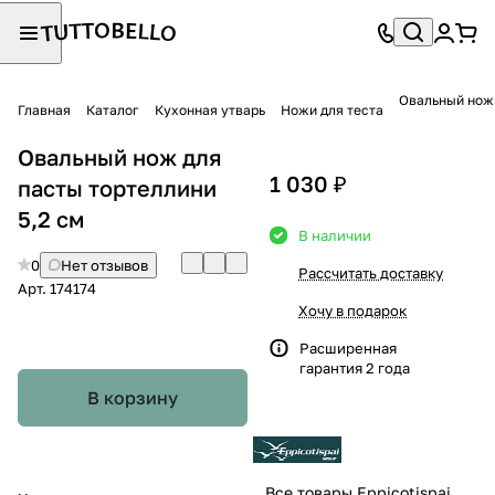
Овальный нож 
Главная
Каталог
Кухонная утварь
Ножи для теста
Овальный нож для
1 030 ₽
пасты тортеллини
5,2 см
В наличии
0
Нет отзывов
Рассчитать доставку
Арт.
174174
Хочу в подарок
Расширенная
гарантия 2 года
В корзину
Все товары Eppicotispai