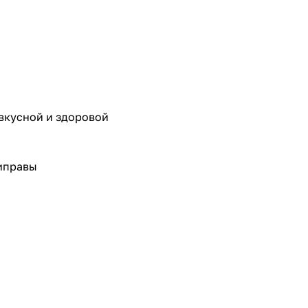
вкусной и здоровой
риправы