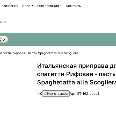
Компания
Блог
Информация
Контакты
сло
агетти Рифовая - пасты Spaghetatta alla Scogliera
Итальянская приправа д
спагетти Рифовая - паст
Spaghetatta alla Scoglier
0
Нет отзывов
Арт.
ST-162-specii