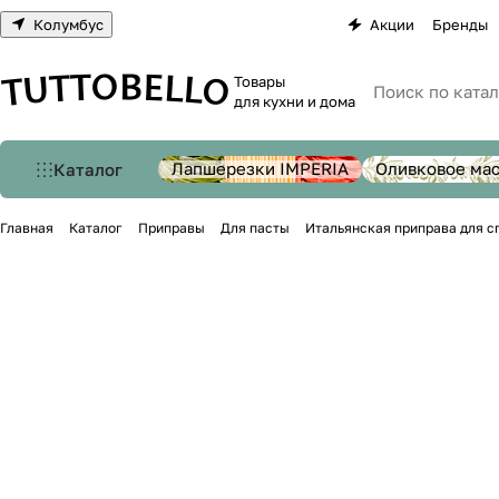
Колумбус
Акции
Бренды
Товары
для кухни и дома
Лапшерезки IMPERIA
Оливковое ма
Каталог
Главная
Каталог
Приправы
Для пасты
Итальянская приправа для сп