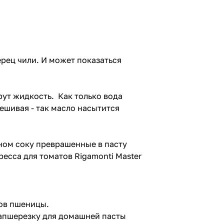
ерец чили. И может показаться
рут жидкость. Как только вода
ешивая - так масло насытится
ном соку преврашенные в пасту
есса для томатов Rigamonti Master
тов пшеницы.
лапшерезку для домашней пасты