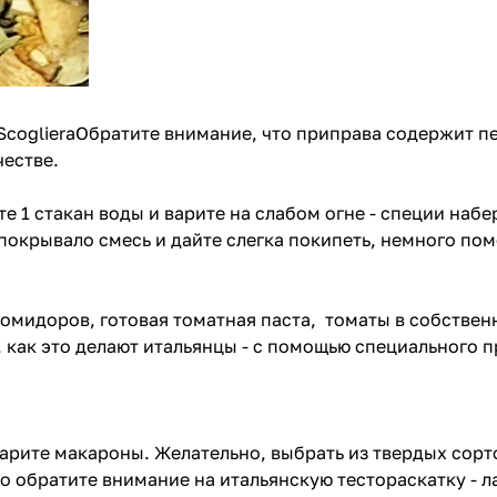
 ScoglieraОбратите внимание, что приправа содержит п
честве.
е 1 стакан воды и варите на слабом огне - специи набе
покрывало смесь и дайте слегка покипеть, немного пом
омидоров, готовая томатная паста, томаты в собствен
 как это делают итальянцы -
с помощью специального пр
варите макароны. Желательно, выбрать из твердых сор
то обратите внимание на
итальянскую тестораскатку - 