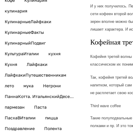
кофе
Кулинария
И у них получилось. П
кулинария
сети кофеен второй во
КулинарныеЛайфхаки
зерен вполне можно бы
лишает характера. И и
КулинарныеФакты
Кофейная тре
КулинарныйПодвиг
КультураИталии
кухня
Кофейня третей волны 
Кухня
Лайфхаки
классическом их поним
ЛайфхакиПутешественникам
Так, кофейня третей в
напитком, который сам
лето
мука
Негрони
не расплетает свою ко
ПаннаКотта. ИтальянскийДесерт
Third wave coffee
пармезан
Паста
ПасхаВИталии
пицца
Такие полуподвальные 
полками и пр. И это т
Поздравление
Полента