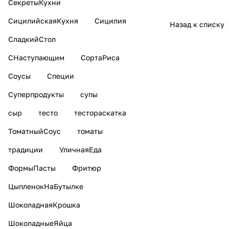
СекретыКухни
СицилийскаяКухня
Сицилия
Назад к списку
СладкийСтол
СНаступающим
СортаРиса
Соусы
Специи
Суперпродукты
супы
сыр
тесто
тестораскатка
ТоматныйСоус
томаты
традиции
УличнаяЕда
ФормыПасты
Фритюр
ЦыпленокНаБутылке
ШоколаднаяКрошка
ШоколадныеЯйца