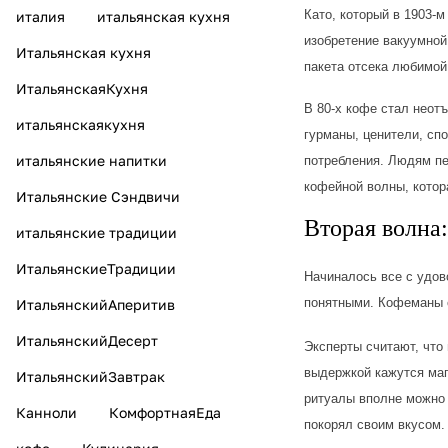
Като, который в 1903-
италия
итальянская кухня
изобретение вакуумной
Итальянская кухня
пакета отсека любимо
ИтальянскаяКухня
В 80-х кофе стал неот
итальянскаякухня
гурманы, ценители, сп
итальянские напитки
потребления. Людям пе
кофейной волны, котор
Итальянские Сэндвичи
Вторая волна:
итальянские традиции
ИтальянскиеТрадиции
Начиналось все с удов
понятными. Кофеманы с
ИтальянскийАперитив
ИтальянскийДесерт
Эксперты считают, что
выдержкой кажутся маг
ИтальянскийЗавтрак
ритуалы вполне можно 
Канноли
КомфортнаяЕда
покорял своим вкусом.