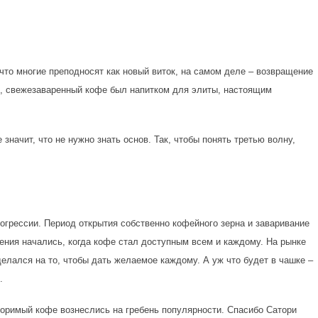
что многие преподносят как новый виток, на самом деле – возвращение
не, свежезаваренный кофе был напитком для элиты, настоящим
значит, что не нужно знать основ. Так, чтобы понять третью волну,
рогрессии. Период открытия собственно кофейного зерна и заваривание
нения начались, когда кофе стал доступным всем и каждому. На рынке
делался на то, чтобы дать желаемое каждому. А уж что будет в чашке –
.
воримый кофе вознеслись на гребень популярности. Спасибо Сатори