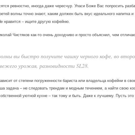
сятся ревностно, иногда даже чересчур. Упаси Боже Вас попросить разб
ретей волны точно знают, каким должен быть вкус идеального напитка и 
 Не нравится – ищите другую кофейню.
колай Чистяков как-то очень доходчиво и просто объяснил, чем отличаю
волны вы быстро получите чашку черного кофе, во втор
свежего урожая, разновидности SL28.
ависит от степени погруженности бариста или владельца кофейни в свое 
аша задача – не следовать трендам и модным течением, а найти свою ко
обственной уютной кухне – так тому и быть. Даже к лучшему. Пусть эт