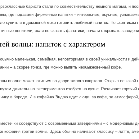
ервоклассные бариста стали по совместительству немного магами, и п
лны, где подавали фирменные напитки – интересные, вкусные, узнавае
ло купить и в домашней моке готовить любимый напиток. Но скептикам п
стинные ценители, если не сказать фанатики, начали открывать заведен
тей волны: напиток с характером
обычно маленькая, семейная, неповторимая в своей уникальности и дейс
ании – а скорее точки, где можно выпить необыкновенный кофе.
олны вполне может ютиться во дворе жилого квартала. Открыл ее какой
 путем длительных экспериментов изобрел на кухне. Разливает горячий
сичку в бороде. И в кофейню Эндрю идут люди: за кофе, за атмосферой,
местечки соседствуют с современными заведениями – с модерновым ди
оже кофейня третей волны. Здесь обычно наливают классику – латте, аме