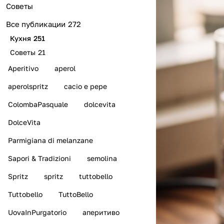
Советы
Все публикации
272
Кухня
251
Советы
21
Aperitivo
aperol
aperolspritz
cacio e pepe
ColombaPasquale
dolcevita
DolceVita
Parmigiana di melanzane
Sapori & Tradizioni
semolina
Spritz
spritz
tuttobello
Tuttobello
TuttoBello
UovaInPurgatorio
аперитиво