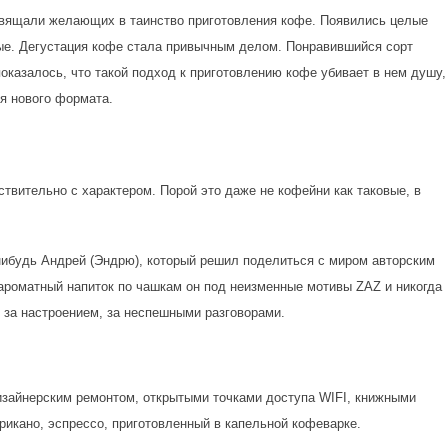
освящали желающих в таинство приготовления кофе. Появились целые
мые. Дегустация кофе стала привычным делом. Понравившийся сорт
оказалось, что такой подход к приготовлению кофе убивает в нем душу,
ия нового формата.
твительно с характером. Порой это даже не кофейни как таковые, в
-нибудь Андрей (Эндрю), который решил поделиться с миром авторским
 ароматный напиток по чашкам он под неизменные мотивы ZAZ и никогда
 за настроением, за неспешными разговорами.
зайнерским ремонтом, открытыми точками доступа WIFI, книжными
рикано, эспрессо, приготовленный в капельной кофеварке.