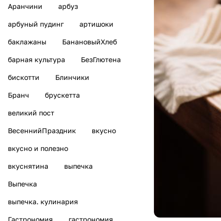
Аранчини
арбуз
арбуный пудинг
артишоки
баклажаны
БанановыйХлеб
барная культура
БезГлютена
бискотти
Блинчики
Бранч
брускетта
великий пост
ВесеннийПраздник
вкусно
вкусно и полезно
вкуснятина
выпечка
Выпечка
выпечка. кулинария
Гастрономия
гастрономия