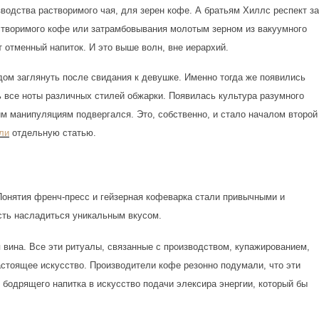
водства растворимого чая, для зерен кофе. А братьям Хиллс респект за
астворимого кофе или затрамбовывания молотым зерном из вакуумного
 отменный напиток. И это выше волн, вне иерархий.
ом заглянуть после свидания к девушке. Именно тогда же появились
ь все ноты различных стилей обжарки. Появилась культура разумного
им манипуляциям подвергался. Это, собственно, и стало началом второй
ли
отдельную статью.
 Понятия френч-пресс и гейзерная кофеварка стали привычными и
сть насладиться уникальным вкусом.
 вина. Все эти ритуалы, связанные с производством, купажированием,
астоящее искусство. Производители кофе резонно подумали, что эти
бодрящего напитка в искусство подачи элексира энергии, который бы