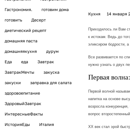
Гастрономия.
готовим дома
Кухня
14 января 
готовить
Десерт
Приходилось ли Вам ст
диетический рецепт
к истокам. Ведь до то
домашняя паста
эликсиром бодрости, а
домашняякухня
дурум
Все развивается по спи
Еда
еда
Завтрак
нужно узнать о двух п
ЗавтракМечты
закуска
Первая волна:
закуски
заправка для салата
Первой волной называю
здоровоепитание
напитка на основе выс
ЗдоровыйЗавтрак
возросла конкуренция, 
ИнтересныеФакты
вопрос второстепенный
ИсторияЕды
Италия
ХХ век стал эрой быст