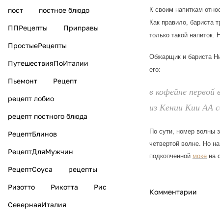
К своим напиткам отно
пост
постное блюдо
Как правило, бариста т
ППРецепты
Приправы
только такой напиток.
ПростыеРецепты
Обжарщик и бариста Ни
ПутешествияПоИталии
его:
Пьемонт
Рецепт
в кофейне первой 
рецепт лобио
из Кении Кии АА 
рецепт постного блюда
По сути, номер волны з
РецептБлинов
четвертой волне. Но н
РецептДляМужчин
подкопченной
моке
на с
РецептСоуса
рецепты
Ризотто
Рикотта
Рис
Комментарии
СевернаяИталия