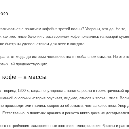
2020
алкиваться с понятием кофейня третей волны? Уверены, что да. Но то, 
го, как жестяные баночки с растворимым кофе появились на каждой кух
 не быстрым удовольствием для всех и каждого.
рали: от моды до истории человечества в глобальном смысле. Но это не 
ервых, ей предшествующих.
 кофе – в массы
т период 1800-х, когда популярность напитка росла в геометрической п
ушенной оболочки история опускает, видимо, относя к эпохе штиля. Вол
но производители гнались скорее за объемами, чем за качеством. Упор 
. Естественно, о понятиях арабика и робуста никто даже не догадывался
рого потребления: замороженные завтраки, электрические бритвы и раст