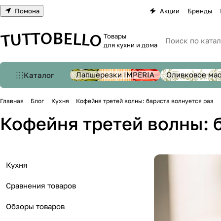
Помона
Акции
Бренды
Товары
для кухни и дома
Лапшерезки IMPERIA
Оливковое ма
Каталог
Главная
Блог
Кухня
Кофейня третей волны: бариста волнуется раз
Кофейня третей волны: 
Кухня
Сравнения товаров
Обзоры товаров