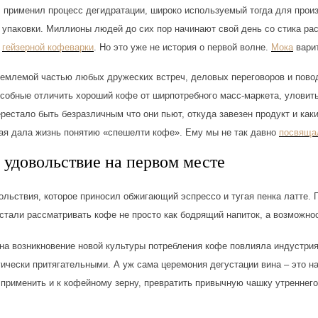
м применил процесс дегидратации, широко используемый тогда для произ
 упаковки. Миллионы людей до сих пор начинают свой день со стика р
й
гейзерной кофеварки
. Но это уже не история о первой волне.
Мока
варит
ъемлемой частью любых дружеских встреч, деловых переговоров и повод
особные отличить хороший кофе от ширпотребного масс-маркета, уловит
рестало быть безразличным что они пьют, откуда завезен продукт и как
ая дала жизнь понятию «спешелти кофе». Ему мы не так давно
посвяща
 удовольствие на первом месте
ольствия, которое приносил обжигающий эспрессо и тугая пенка латте.
тали рассматривать кофе не просто как бодрящий напиток, а возможно
 на возникновение новой культуры потребления кофе повлияла индустрия
ически притягательными. А уж сама церемония дегустации вина – это н
применить и к кофейному зерну, превратить привычную чашку утреннего 