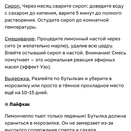
Сироп.
Через месяц сварите сироп: доведите воду
с сахаром до кипения, варите 5 минут до полного
растворения. Остудите сироп до комнатной
температуры.
Смешивание
. Процедите лимонный настой через
сито (и желательно марлю), удалив всю цедру.
Влейте остывший сироп в настой. Внимание! Смесь
помутнеет — это нормальная реакция эфирных
масел (эффект Узо).
Выдержка.
Разлейте по бутылкам и уберите в
морозилку или просто в тёмное прохладное место
ещё на 10–15 дней.
❄️
Лайфхак
Лимончелло пьют только ледяным! Бутылка должна
храниться в морозилке. Он не замерзает из-за
высокого содержания спирта и сахара,