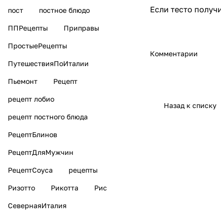
Если тесто получ
пост
постное блюдо
ППРецепты
Приправы
ПростыеРецепты
Комментарии
ПутешествияПоИталии
Пьемонт
Рецепт
рецепт лобио
Назад к списку
рецепт постного блюда
РецептБлинов
РецептДляМужчин
РецептСоуса
рецепты
Ризотто
Рикотта
Рис
СевернаяИталия