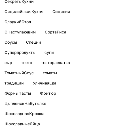
СекретыКухни
СицилийскаяКухня
Сицилия
СладкийСтол
СНаступающим
СортаРиса
Соусы
Специи
Суперпродукты
супы
сыр
тесто
тестораскатка
ТоматныйСоус
томаты
традиции
УличнаяЕда
ФормыПасты
Фритюр
ЦыпленокНаБутылке
ШоколаднаяКрошка
ШоколадныеЯйца