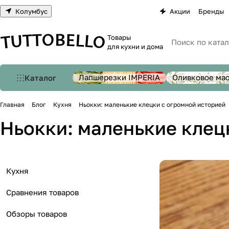
Колумбус
Акции
Бренды
Товары
для кухни и дома
Лапшерезки IMPERIA
Оливковое ма
Каталог
Главная
Блог
Кухня
Ньокки: маленькие клецки с огромной историей
Ньокки: маленькие клец
Кухня
Сравнения товаров
Обзоры товаров