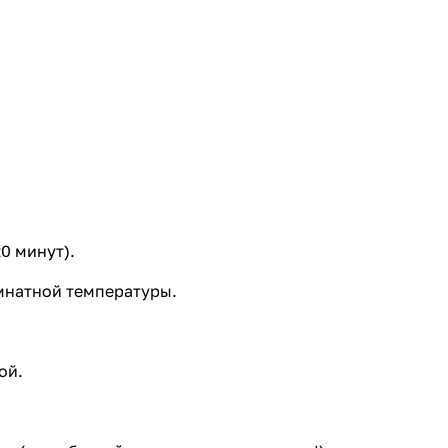
0 минут).
омнатной температуры.
ой.