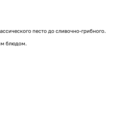
лассического песто до сливочно-грибного.
им блюдом.