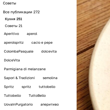
Советы
Все публикации
272
Кухня
251
Советы
21
Aperitivo
aperol
aperolspritz
cacio e pepe
ColombaPasquale
dolcevita
DolceVita
Parmigiana di melanzane
Sapori & Tradizioni
semolina
Spritz
spritz
tuttobello
Tuttobello
TuttoBello
UovaInPurgatorio
аперитиво