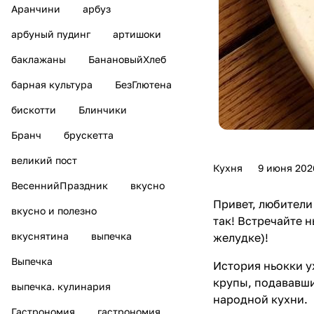
Аранчини
арбуз
арбуный пудинг
артишоки
баклажаны
БанановыйХлеб
барная культура
БезГлютена
бискотти
Блинчики
Бранч
брускетта
великий пост
Кухня
9 июня 202
ВесеннийПраздник
вкусно
Привет, любители
вкусно и полезно
так! Встречайте 
вкуснятина
выпечка
желудке)!
Выпечка
История ньокки у
крупы, подававши
выпечка. кулинария
народной кухни.
Гастрономия
гастрономия