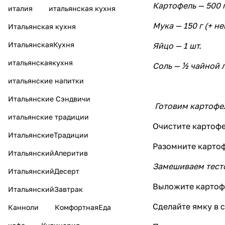
Картофель — 500 г
италия
итальянская кухня
Мука — 150 г (+ н
Итальянская кухня
ИтальянскаяКухня
Яйцо — 1 шт.
итальянскаякухня
Соль — ½ чайной 
итальянские напитки
Итальянские Сэндвичи
Готовим картофе
итальянские традиции
Очистите картофе
ИтальянскиеТрадиции
Разомните картоф
ИтальянскийАперитив
Замешиваем тест
ИтальянскийДесерт
Выложите картоф
ИтальянскийЗавтрак
Сделайте ямку в с
Канноли
КомфортнаяЕда