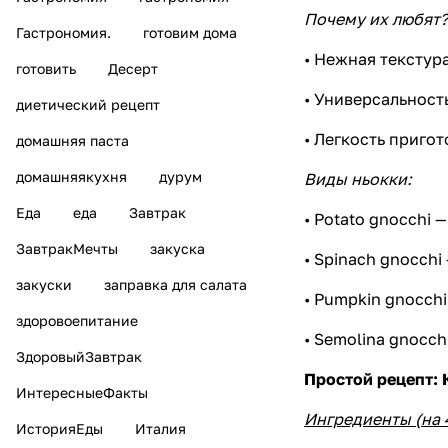
Почему их любят?
Гастрономия.
готовим дома
• Нежная текстура
готовить
Десерт
• Универсальност
диетический рецепт
• Легкость приго
домашняя паста
домашняякухня
дурум
Виды ньокки:
Еда
еда
Завтрак
• Potato gnocchi 
ЗавтракМечты
закуска
• Spinach gnocch
закуски
заправка для салата
• Pumpkin gnocchi
здоровоепитание
• Semolina gnocc
ЗдоровыйЗавтрак
Простой рецепт:
ИнтересныеФакты
Ингредиенты (на 
ИсторияЕды
Италия