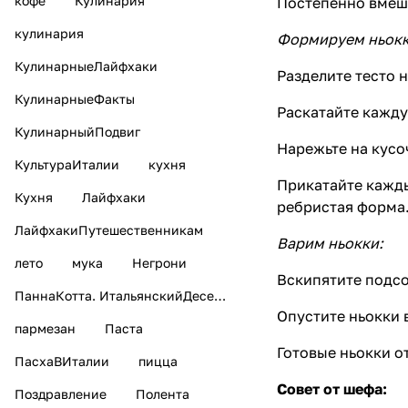
кофе
Кулинария
Постепенно вмеши
кулинария
Формируем ньок
КулинарныеЛайфхаки
Разделите тесто н
КулинарныеФакты
Раскатайте кажду
КулинарныйПодвиг
Нарежьте на кусо
КультураИталии
кухня
Прикатайте кажды
Кухня
Лайфхаки
ребристая форма
ЛайфхакиПутешественникам
Варим ньокки:
лето
мука
Негрони
Вскипятите подсо
ПаннаКотта. ИтальянскийДесерт
Опустите ньокки в
пармезан
Паста
Готовые ньокки о
ПасхаВИталии
пицца
Совет от шефа:
Поздравление
Полента