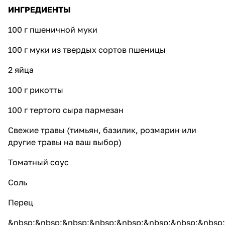
ИНГРЕДИЕНТЫ
100 г пшеничной муки
100 г муки из твердых сортов пшеницы
2 яйца
100 г рикотты
100 г тертого сыра пармезан
Свежие травы (тимьян, базилик, розмарин или
другие травы на ваш выбор)
Томатный соус
Соль
Перец
&nbsp;&nbsp;&nbsp;&nbsp;&nbsp;&nbsp;&nbsp;&nbsp;