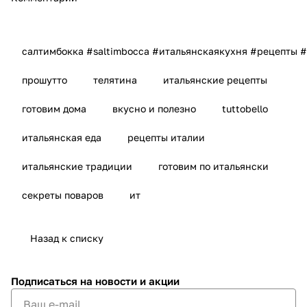
салтимбокка #saltimbocca #итальянскаякухня #рецепты 
прошутто
телятина
итальянские рецепты
готовим дома
вкусно и полезно
tuttobello
итальянская еда
рецепты италии
итальянские традиции
готовим по итальянски
секреты поваров
ит
Назад к списку
Подписаться
на новости и акции