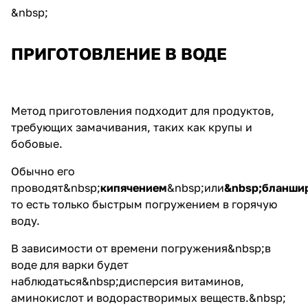
&nbsp;
ПРИГОТОВЛЕНИЕ В ВОДЕ
Метод приготовления подходит для продуктов,
требующих замачивания, таких как крупы и
бобовые.
Обычно его
проводят&nbsp;
кипячением
&nbsp;или
&nbsp;
бланши
то есть только быстрым погружением в горячую
воду.
В зависимости от времени погружения&nbsp;в
воде для варки будет
наблюдаться&nbsp;дисперсия витаминов,
аминокислот и водорастворимых веществ.&nbsp;