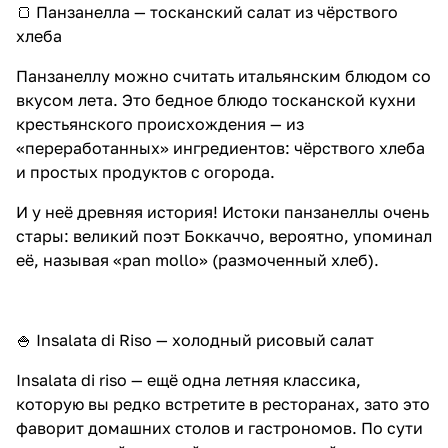
🍞 Панзанелла — тосканский салат из чёрствого
хлеба
Панзанеллу можно считать итальянским блюдом со
вкусом лета. Это бедное блюдо тосканской кухни
крестьянского происхождения — из
«переработанных» ингредиентов: чёрствого хлеба
и простых продуктов с огорода.
И у неё древняя история! Истоки панзанеллы очень
стары: великий поэт Боккаччо, вероятно, упоминал
её, называя «pan mollo» (размоченный хлеб).
🍚 Insalata di Riso — холодный рисовый салат
Insalata di riso — ещё одна летняя классика,
которую вы редко встретите в ресторанах, зато это
фаворит домашних столов и гастрономов. По сути