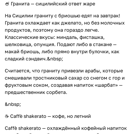
🍧 Гранита — сицилийский ответ жаре
На Сицилии граниту с бриошью едят на завтрак!
Гранита охлаждает как джелато, но без молочных
продуктов, поэтому она гораздо легче.
Классические вкусы: миндаль, фисташка,
шелковица, опунция. Подают либо в стакане —
макай бриошь, либо прямо внутри булочки, как
сладкий сэндвич.&nbsp;
Считается, что граниту привезли арабы, которые
смешивали тростниковый сахар со снегом с гор и
фруктовым соком, создавая напиток «шарбат» —
предшественник сорбета.
&nbsp;
☕ Caffè shakerato — кофе, но летний
Caffè shakerato — охлаждённый кофейный напиток