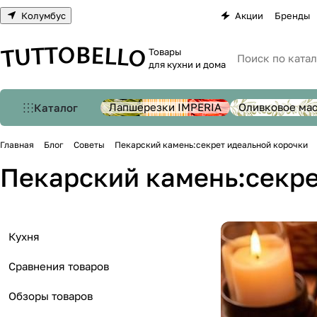
Колумбус
Акции
Бренды
Товары
для кухни и дома
Лапшерезки IMPERIA
Оливковое ма
Каталог
Главная
Блог
Советы
Пекарский камень:секрет идеальной корочки
Пекарский камень:секре
Кухня
Сравнения товаров
Обзоры товаров