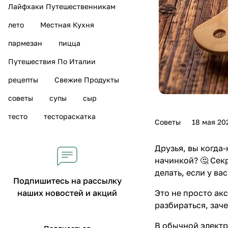
Лайфхаки Путешественникам
лето
Местная Кухня
пармезан
пицца
Путешествия По Италии
рецепты
Свежие Продукты
советы
супы
сыр
тесто
тестораскатка
Советы
18 мая 20
Друзья, вы когда
начинкой? 🤔 Сек
делать, если у ва
Подпишитесь на рассылку
Это не просто ак
наших новостей и акций
разбираться, зач
В обычной электр