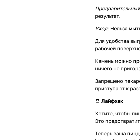
Предварительный
результат.
Уход:
Нельзя мыт
Для удобства выг
рабочей поверхн
Камень можно прос
ничего не пригор
Запрещено пекарс
приступают к раз
🍞
Лайфхак
Хотите, чтобы пи
Это предотвратит
Теперь ваша пицца