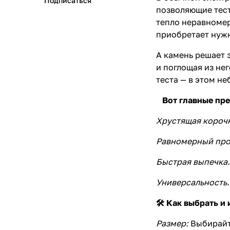
Подписаться
позволяющие тест
тепло неравномер
приобретает нуж
А камень решает 
и поглощая из не
теста — в этом н
Вот главные пр
Хрустящая короч
Равномерный про
Быстрая выпечка
Универсальность.
🛠 Как выбрать и
Размер:
Выбирайт