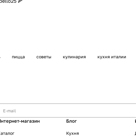
bello25
🍕
ь
пицца
советы
кулинария
кухня италии
Интернет-магазин
Блог
аталог
Кухня