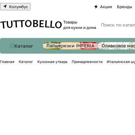
Колумбус
Акции
Бренды
Товары
для кухни и дома
Лапшерезки IMPERIA
Оливковое ма
Каталог
Главная
Каталог
Кухонная утварь
Принадлежности
Итальянская шу