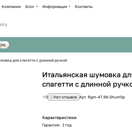
Компания
Блог
Информация
Контакты
сло
мовка для спагетти с длинной ручкой
Итальянская шумовка дл
спагетти с длинной ручк
0
Нет отзывов
Арт.
Rgm-47.99-ShumSp
Характеристики
Гарантия
:
1 год