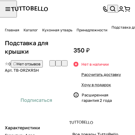
Подставка д
Главная
Каталог
Кухонная утварь
Принадлежности
Подставка для
350 ₽
крышки
0
Нет отзывов
Нет в наличии
Арт.
TB-DRZKRSH
Рассчитать доставку
Хочу в подарок
Расширенная
Подписаться
гарантия 2 года
Характеристики
Все товары TuttoBello