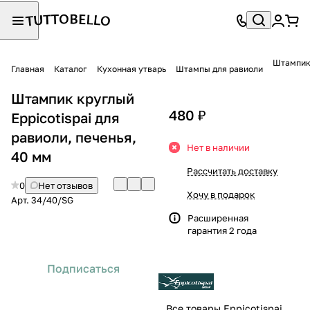
Штампик 
Главная
Каталог
Кухонная утварь
Штампы для равиоли
Штампик круглый
480 ₽
Eppicotispai для
равиоли, печенья,
Нет в наличии
40 мм
Рассчитать доставку
0
Нет отзывов
Хочу в подарок
Арт.
34/40/SG
Расширенная
гарантия 2 года
Подписаться
Все товары Eppicotispai