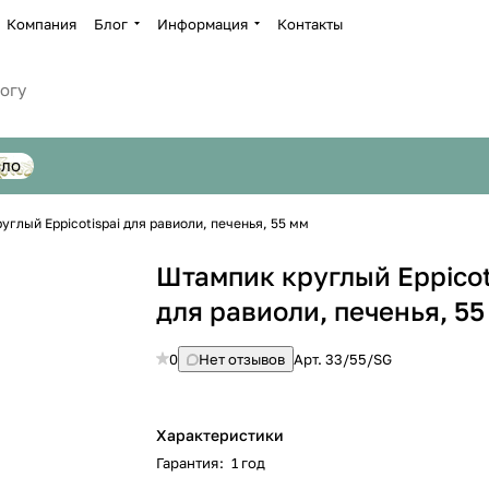
Компания
Блог
Информация
Контакты
сло
глый Eppicotispai для равиоли, печенья, 55 мм
Штампик круглый Eppicot
для равиоли, печенья, 55
0
Нет отзывов
Арт.
33/55/SG
Характеристики
Гарантия
:
1 год