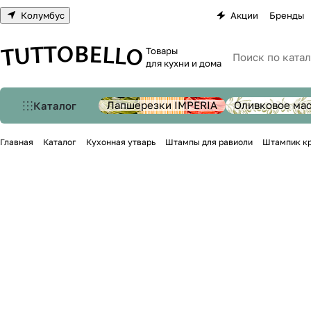
Колумбус
Акции
Бренды
Товары
для кухни и дома
Лапшерезки IMPERIA
Оливковое ма
Каталог
Главная
Каталог
Кухонная утварь
Штампы для равиоли
Штампик кру