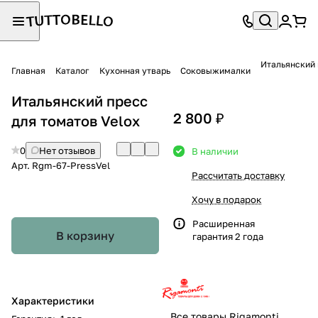
Итальянский 
Главная
Каталог
Кухонная утварь
Соковыжималки
Итальянский пресс
2 800 ₽
для томатов Velox
0
Нет отзывов
В наличии
Арт.
Rgm-67-PressVel
Рассчитать доставку
Хочу в подарок
Расширенная
В корзину
гарантия 2 года
Характеристики
Все товары Rigamonti