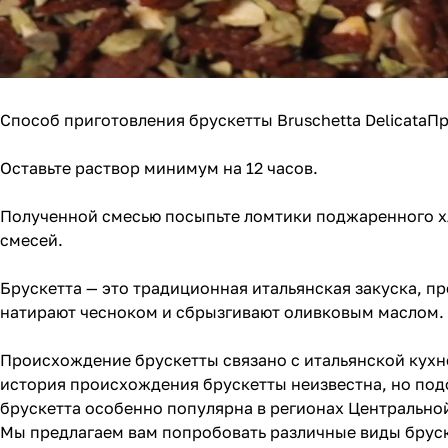
Способ приготовления брускетты Bruschetta DelicataПр
Оставьте раствор минимум на 12 часов.
Полученной смесью посыпьте ломтики поджаренного хл
смесей.
Брускетта — это традиционная итальянская закуска, 
натирают чесноком и сбрызгивают оливковым маслом. С
Происхождение брускетты связано с итальянской кухн
история происхождения брускетты неизвестна, но подо
брускетта особенно популярна в регионах Центрально
Мы предлагаем вам попробовать различные виды бруск