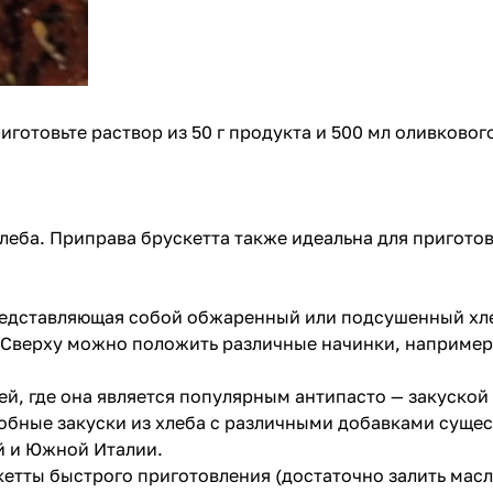
иготовьте раствор из 50 г продукта и 500 мл оливковог
еба. Приправа брускетта также идеальна для пригото
представляющая собой обжаренный или подсушенный хле
верху можно положить различные начинки, например, т
ей, где она является популярным антипасто — закуско
бные закуски из хлеба с различными добавками сущест
й и Южной Италии.
етты быстрого приготовления (достаточно залить масл