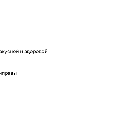
вкусной и здоровой
риправы