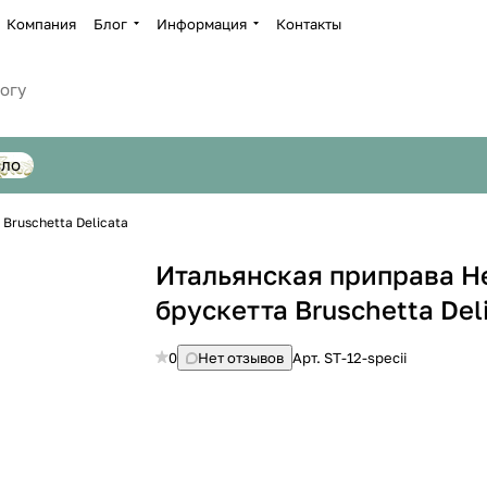
Компания
Блог
Информация
Контакты
сло
Bruschetta Delicata
Итальянская приправа 
брускетта Bruschetta Del
0
Нет отзывов
Арт.
ST-12-specii