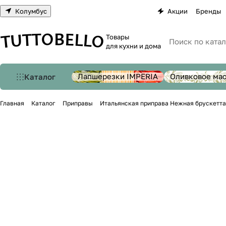
Колумбус
Акции
Бренды
Товары
для кухни и дома
Лапшерезки IMPERIA
Оливковое ма
Каталог
Главная
Каталог
Приправы
Итальянская приправа Нежная брускетта 