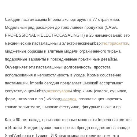
Сегодня пастамашины Imperia экспортируют в 77 стран мира.
Модельный ряд расширен до трех линеек продуктов (CASA,
PROFESSIONAL и ELECTROCASALINGHI) и 25 наименований: это
механические пастамашины и электрические&nbsp;
тестораскатки
,
бюджетные образцы и элитные модели ограниченного тиража,
подарочные варианты и повседневные практичные девайсы.
Объединяет эти пастамашины: долговечность, простота
использования и неприхотливость в уходе. Кроме собственно
пастамашин, Imperia сегодня предлагает широкий ассортимент
сопутствующих&nbsp;
аксессуаров
&nbsp;к ним (скалок, сушилок,
форм, штампов и пр.) и&nbsp;
насадок
, позволяющих нарезать
тонкие тальятелле, широкие феттучине, фигурные ньоке и пр.
Как и 90 лет назад, производственные мощности Imperia находятся
в Италии. Каждая ручная лапшерезка бренда создается на заводе
Sant’Ambrogio в Турине. И &nbsp;компания гордится тем, что