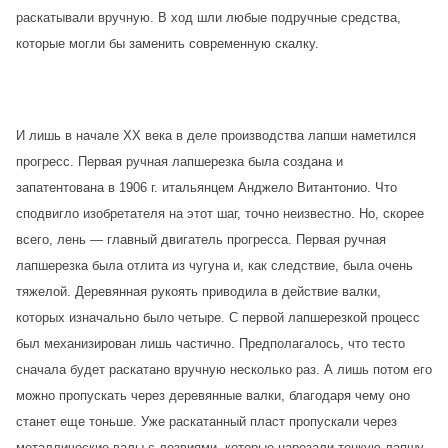
раскатывали вручную. В ход шли любые подручные средства,
которые могли бы заменить современную скалку.
И лишь в начале ХХ века в деле производства лапши наметился
прогресс. Первая ручная лапшерезка была создана и
запатентована в 1906 г. итальянцем Анджело Витантонио. Что
сподвигло изобретателя на этот шаг, точно неизвестно. Но, скорее
всего, лень — главный двигатель прогресса. Первая ручная
лапшерезка была отлита из чугуна и, как следствие, была очень
тяжелой. Деревянная рукоять приводила в действие валки,
которых изначально было четыре. С первой лапшерезкой процесс
был механизирован лишь частично. Предполагалось, что тесто
сначала будет раскатано вручную несколько раз. А лишь потом его
можно пропускать через деревянные валки, благодаря чему оно
станет еще тоньше. Уже раскатанный пласт пропускали через
металлические валы с лезвиями, которые нарезали тонкую лапшу.