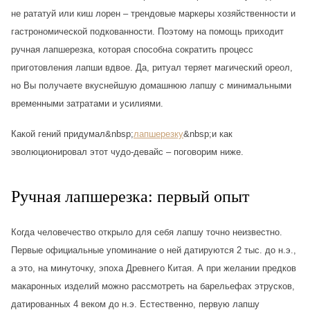
не рататуй или киш лорен – трендовые маркеры хозяйственности и
гастрономической подкованности. Поэтому на помощь приходит
ручная лапшерезка, которая способна сократить процесс
приготовления лапши вдвое. Да, ритуал теряет магический ореол,
но Вы получаете вкуснейшую домашнюю лапшу с минимальными
временными затратами и усилиями.
Какой гений придумал&nbsp;
лапшерезку
&nbsp;и как
эволюционировал этот чудо-девайс – поговорим ниже.
Ручная лапшерезка: первый опыт
Когда человечество открыло для себя лапшу точно неизвестно.
Первые официальные упоминание о ней датируются 2 тыс. до н.э.,
а это, на минуточку, эпоха Древнего Китая. А при желании предков
макаронных изделий можно рассмотреть на барельефах этрусков,
датированных 4 веком до н.э. Естественно, первую лапшу