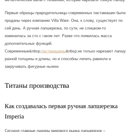
Первые образцы прародительницы современных пастамашин были
проданы через компанию Villa Warе. Она, к слову, существует по
сей день. А ручная лапшерезка, по сути, не слишком-то
изменилась за сто с гаком лет. Разве что появилась масса
дополнительных функций.
Современные&nbsp;
пастамашины
&nbsp;не только нарезают лапшу
разной толщины и длины, но и способны лепить равиоли и
закручивать фигурные ньокки.
Титаны производства
Как создавалась первая ручная лапшерезка
Imperia
Сегодня главные лидеры мирового рынка лапшерезок –