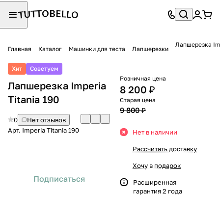
Лапшерезка Imp
Главная
Каталог
Машинки для теста
Лапшерезки
Хит
Советуем
Розничная цена
Лапшерезка Imperia
8 200 ₽
Titania 190
Старая цена
9 800 ₽
0
Нет отзывов
Арт.
Imperia Titania 190
Нет в наличии
Рассчитать доставку
Хочу в подарок
Подписаться
Расширенная
гарантия 2 года