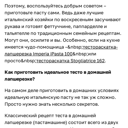
Поэтому, воспользуйтесь добрым советом –
приготовьте пасту сами. Ведь даже лучшие
итальянский хозяйки по воскресеньям засучивают
рукава и готовят феттуччине, паппарделле и
тальятелле по традиционным семейным рецептам.
Могут они, осилите и вы. Особенно, если на кухне
имеется чудо-помощница –&nbsp;
тестораскатка-
лапшерезка Imperia iPasta 100
&nbsp;или
просто&nbsp;
тестораскатка Stogliatrice 162
.
Как приготовить идеальное тесто в домашней
лапшерезке?
На самом деле приготовить в домашних условиях
идеальную итальянскую пасту не так уж сложно.
Просто нужно знать несколько секретов.
Классический рецепт теста в домашней
лапшерезке (пастамашине) состоит всего из двух