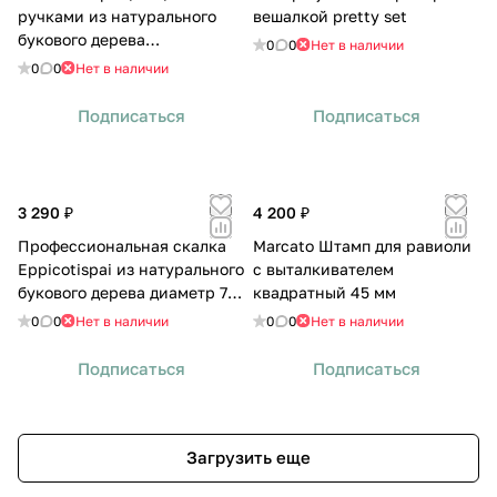
ручками из натурального
вешалкой pretty set
букового дерева
0
0
Нет в наличии
Eppicotispai, 60 см
0
0
Нет в наличии
Подписаться
Подписаться
3 290 ₽
4 200 ₽
Профессиональная скалка
Marcato Штамп для равиоли
Eppicotispai из натурального
с выталкивателем
букового дерева диаметр 7
квадратный 45 мм
см, 55 см
0
0
Нет в наличии
0
0
Нет в наличии
Подписаться
Подписаться
Загрузить еще