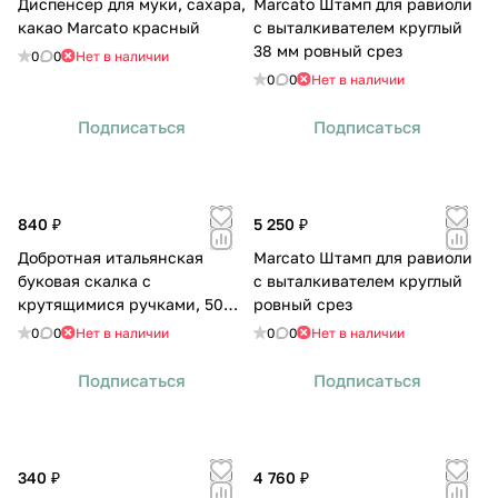
Диспенсер для муки, сахара,
Marcato Штамп для равиоли
какао Marcato красный
с выталкивателем круглый
38 мм ровный срез
0
0
Нет в наличии
0
0
Нет в наличии
Подписаться
Подписаться
840 ₽
5 250 ₽
Добротная итальянская
Marcato Штамп для равиоли
буковая скалка с
с выталкивателем круглый
крутящимися ручками, 50
ровный срез
см
0
0
Нет в наличии
0
0
Нет в наличии
Подписаться
Подписаться
340 ₽
4 760 ₽