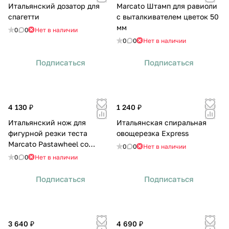
Итальянский дозатор для
Marcato Штамп для равиоли
спагетти
с выталкивателем цветок 50
мм
0
0
Нет в наличии
0
0
Нет в наличии
Подписаться
Подписаться
4 130 ₽
1 240 ₽
Итальянский нож для
Итальянская спиральная
фигурной резки теста
овощерезка Express
Marcato Pastawheel со
0
0
Нет в наличии
сменными режущими
0
0
Нет в наличии
принадлежностями
Подписаться
Подписаться
3 640 ₽
4 690 ₽