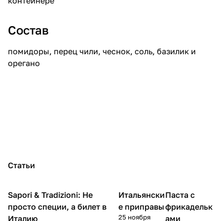
контейнере
Состав
помидоры, перец чили, чеснок, соль, базилик и
орегано
Статьи
Sapori & Tradizioni: Не
Итальянски
Паста с
Кухня
Кухня
Кухня
просто специи, а билет в
е приправы
фрикадельк
25 ноября
Италию
ами