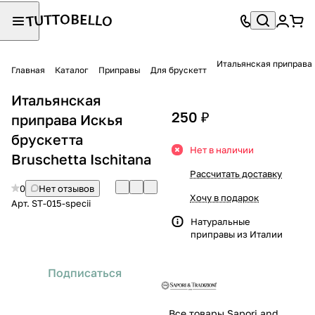
Итальянская приправа И
Главная
Каталог
Приправы
Для брускетт
Итальянская
250 ₽
приправа Искья
брускетта
Нет в наличии
Bruschetta Ischitana
Рассчитать доставку
0
Нет отзывов
Хочу в подарок
Арт.
ST-015-specii
Натуральные
приправы из Италии
Подписаться
Все товары Sapori and Tradizioni