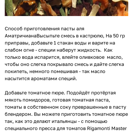
Способ приготовления пасты аля
АматричианаВысыпьте смесь в кастрюлю, На 50 гр
приправы, добавьте 1 стакан воды и варите на
слабом огне - специи наберут жидкость. Как
только вода испарится, влейте оливковое масло,
чтобы оно слегка покрывало смесь и дайте слегка
покипеть, немного помешивая - так масло
насытится ароматами специй.
Добавьте томатное пюре. Подойдёт протёртая
мякоть помидоров, готовая томатная паста,
томаты в собственном соку преврашенные в пасту
блендером. Вы можете приготовить томатное пюре
так, как это делают итальянцы -
с помощью
специального пресса для томатов Rigamonti Master