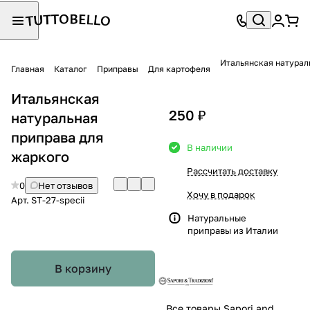
Итальянская натурал
Главная
Каталог
Приправы
Для картофеля
Итальянская
250 ₽
натуральная
приправа для
В наличии
жаркого
Рассчитать доставку
0
Нет отзывов
Хочу в подарок
Арт.
ST-27-specii
Натуральные
приправы из Италии
В корзину
Все товары Sapori and Tradizioni