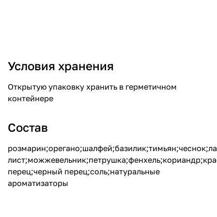
Условия хранения
Открытую упаковку хранить в герметичном
контейнере
Состав
розмарин;орегано;шалфей;базилик;тимьян;чеснок;л
лист;можжевельник;петрушка;фенхель;кориандр;кр
перец;черный перец;соль;натуральные
ароматизаторы