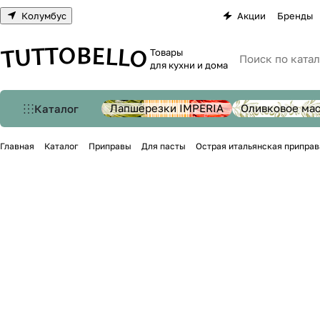
Колумбус
Акции
Бренды
Товары
для кухни и дома
Лапшерезки IMPERIA
Оливковое ма
Каталог
Главная
Каталог
Приправы
Для пасты
Острая итальянская приправ