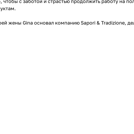
, чтобы с заботой и страстью продолжить работу на пол
дуктам.
оей жены Gina основал компанию Sapori & Tradizione, д