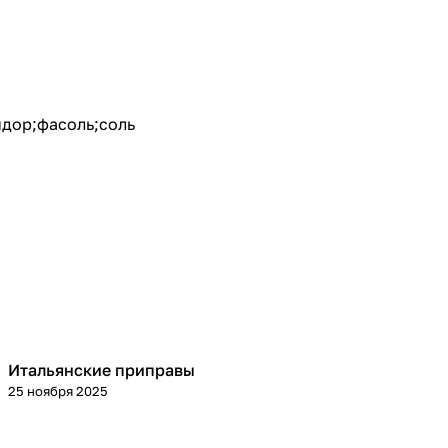
идор;фасоль;соль
Итальянские приправы
Кухня
25 ноября 2025