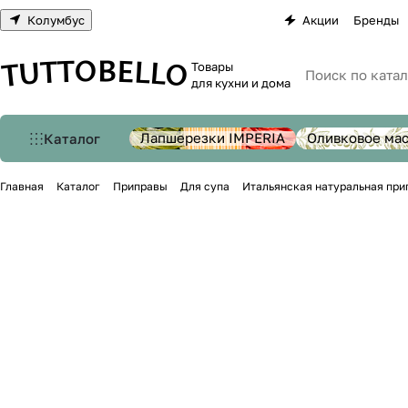
Колумбус
Акции
Бренды
Товары
для кухни и дома
Лапшерезки IMPERIA
Оливковое ма
Каталог
Главная
Каталог
Приправы
Для супа
Итальянская натуральная при