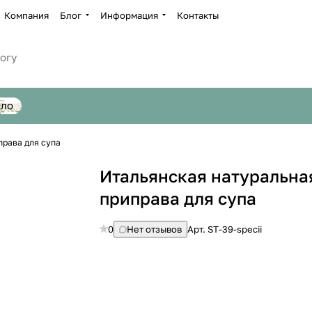
Компания
Блог
Информация
Контакты
сло
права для супа
Итальянская натуральна
приправа для супа
0
Нет отзывов
Арт.
ST-39-specii