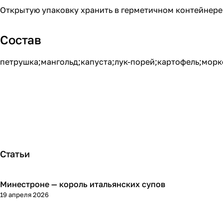
Открытую упаковку хранить в герметичном контейнере
Состав
петрушка;мангольд;капуста;лук-порей;картофель;морк
Статьи
Минестроне — король итальянских супов
Кухня
19 апреля 2026