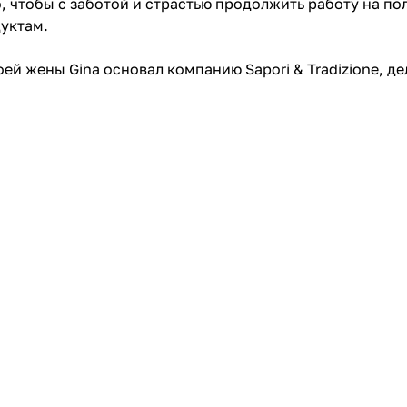
, чтобы с заботой и страстью продолжить работу на пол
дуктам.
оей жены Gina основал компанию Sapori & Tradizione, д